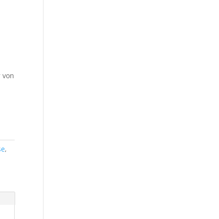
r von
se
,