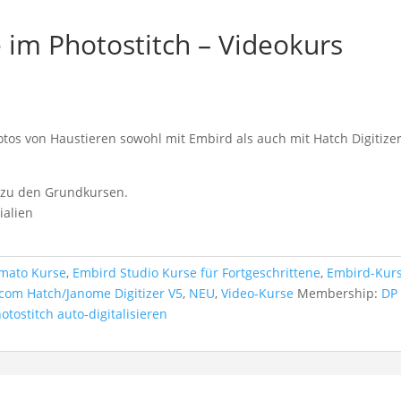
e im Photostitch – Videokurs
 Fotos von Haustieren sowohl mit Embird als auch mit Hatch Digitize
zu den Grundkursen.
ialien
mato Kurse
,
Embird Studio Kurse für Fortgeschrittene
,
Embird-Kur
com Hatch/Janome Digitizer V5
,
NEU
,
Video-Kurse
Membership:
DP
otostitch auto-digitalisieren