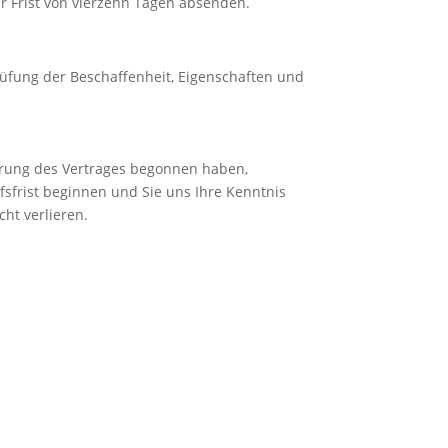
er Frist von vierzehn Tagen absenden.
üfung der Beschaffenheit, Eigenschaften und
führung des Vertrages begonnen haben,
sfrist beginnen und Sie uns Ihre Kenntnis
ht verlieren.