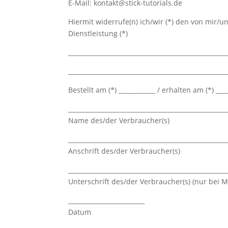
E-Mail: kontakt@stick-tutorials.de
Hiermit widerrufe(n) ich/wir (*) den von mir/
Dienstleistung (*)
____________________________________________________
____________________________________________________
Bestellt am (*) ____________ / erhalten am (*) ____
____________________________________________________
Name des/der Verbraucher(s)
____________________________________________________
Anschrift des/der Verbraucher(s)
____________________________________________________
Unterschrift des/der Verbraucher(s) (nur bei Mi
_________________________
Datum