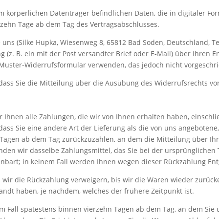
m körperlichen Datenträger befindlichen Daten, die in digitaler Fo
vierzehn Tage ab dem Tag des Vertragsabschlusses.
uns (Silke Hupka, Wiesenweg 8, 65812 Bad Soden, Deutschland, Tel.
ng (z. B. ein mit der Post versandter Brief oder E-Mail) über Ihren 
 Muster-Widerrufsformular verwenden, das jedoch nicht vorgeschri
 dass Sie die Mitteilung über die Ausübung des Widerrufsrechts vo
 Ihnen alle Zahlungen, die wir von Ihnen erhalten haben, einschli
 dass Sie eine andere Art der Lieferung als die von uns angebotene
Tagen ab dem Tag zurückzuzahlen, an dem die Mitteilung über Ihr
den wir dasselbe Zahlungsmittel, das Sie bei der ursprünglichen T
nbart; in keinem Fall werden Ihnen wegen dieser Rückzahlung Ent
 wir die Rückzahlung verweigern, bis wir die Waren wieder zurüc
andt haben, je nachdem, welches der frühere Zeitpunkt ist.
m Fall spätestens binnen vierzehn Tagen ab dem Tag, an dem Sie 