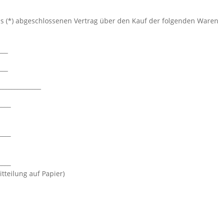
uns (*) abgeschlossenen Vertrag über den Kauf der folgenden Waren
___
___
______________
____
____
____
tteilung auf Papier)